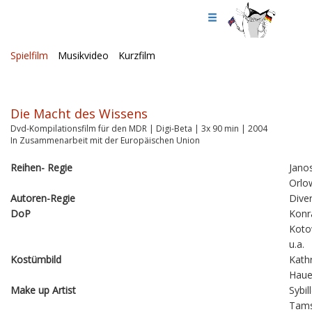
Spielfilm
Musikvideo
Kurzfilm
Die Macht des Wissens
Dvd-Kompilationsfilm für den MDR | Digi-Beta | 3x 90 min | 2004
In Zusammenarbeit mit der Europäischen Union
Reihen- Regie
Jano
Orlo
Autoren-Regie
Dive
DoP
Konr
Koto
u.a.
Kostümbild
Kathr
Haue
Make up Artist
Sybil
Tam