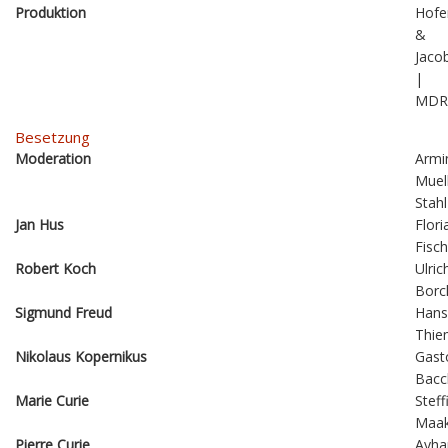
Produktion
Hofe
&
Jaco
|
MDR
Besetzung
Moderation
Armi
Muel
Stahl
Jan Hus
Flori
Fisch
Robert Koch
Ulric
Borc
Sigmund Freud
Hans
Thie
Nikolaus Kopernikus
Gast
Bacc
Marie Curie
Steff
Maa
Pierre Curie
Ayha