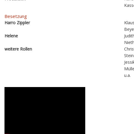
Kass
Besetzung
Harro Zippler
Klau
Beye
Helene
Judit
Niet
weitere Rollen
Chri
Stein
Jessi
Müll
u.a.