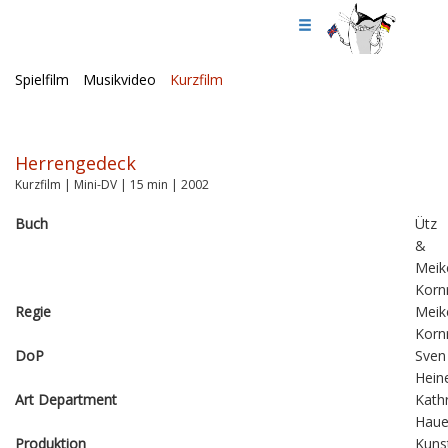
Spielfilm
Musikvideo
Kurzfilm
Herrengedeck
Kurzfilm | Mini-DV | 15 min | 2002
Buch
Ütz
&
Meik
Korn
Regie
Meik
Korn
DoP
Sven
Hein
Art Department
Kathr
Haue
Produktion
Kuns