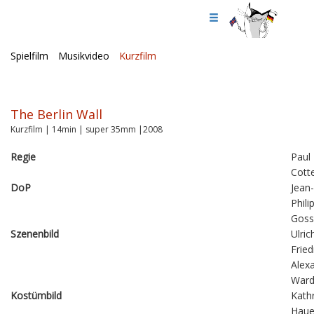
Spielfilm
Musikvideo
Kurzfilm
The Berlin Wall
Kurzfilm | 14min | super 35mm |2008
Regie
Paul
Cott
DoP
Jean-
Phili
Goss
Szenenbild
Ulric
Fried
Alex
War
Kostümbild
Kathr
Haue